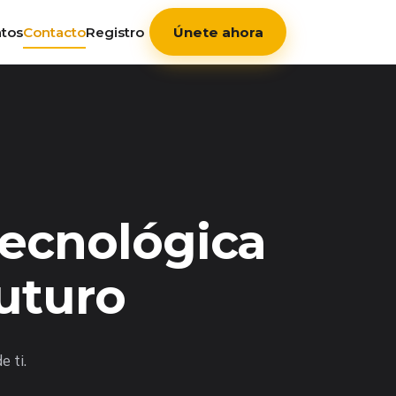
tos
Contacto
Registro
Únete ahora
tecnológica
futuro
 ti.